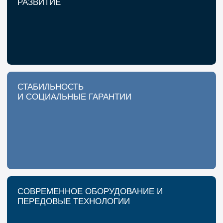
ВАКАНСИИ
Мы непрерывно развиваемся и открыты к
сотрудничеству с экспертами в профессии.
Если вы хотите стать частью нашей
команды, посмотрите все актуальные
вакансии на официальной странице
«ФракДжет-Волга» на HeadHuner.ru