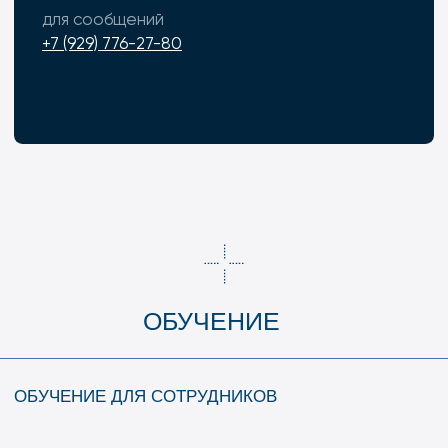
ПРАКТИКА
СТУДЕНТЫ МОГУТ ОСВАИВАТЬ НОВУЮ
ПРОФЕССИЮ ВО ВРЕМЯ
ПРОИЗВОДСТВЕННОЙ ПРАКТИКИ
В «ФРАКДЖЕТ-ВОЛГА», НАЧИНАЯ С 3-ГО
КУРСА
НАПРАВЛЕНИЯ ПОДГОТОВКИ
[ 01 ]
Колтюбинговые технологии