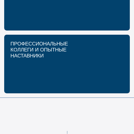
Контакты для вопросов
и обращений:
+7 (8453) 544-555
+7 (8453) 544-777
ok@fj-volga.com
Смотреть вакансии