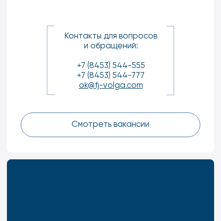
ОБУЧЕНИЕ ДЛЯ СОТРУДНИКОВ
Работы по капитальному ремонту скважин
с применением технологий на ГНКТ
Технологические особенности применения
внутрискважинного колтюбингового
оборудования
Технологическое оборудование
и спецтехника для ремонта скважин
с помощью колтюбинговой установки
Особенности эксплуатации и обслуживания
насосной установки и кислотного агрегата
при выполнении работ на ГНКТ
Предупреждение аварийных ситуаций при
работе с ГНКТ
Пройти обучение